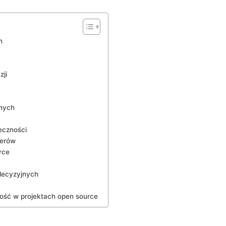
h
ji
jnych
eczności
derów
rce
decyzyjnych
ość w projektach open source