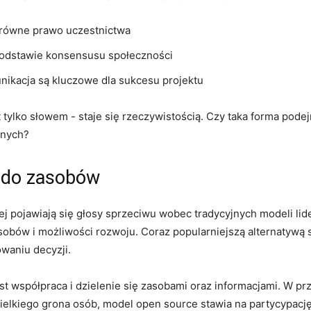
ma równe prawo uczestnictwa
odstawie konsensusu społeczności
nikacja są kluczowe dla sukcesu ‌projektu
‌ tylko słowem -‌ staje się rzeczywistością. Czy⁢ taka forma pod
znych?
 do zasobów
 pojawiają się głosy sprzeciwu‌ wobec tradycyjnych modeli ‍lide
obów i możliwości rozwoju. Coraz popularniejszą alternatywą sta
waniu decyzji.
 współpraca i dzielenie się zasobami oraz informacjami. W prze
wielkiego grona osób, model open source stawia na partycypację 