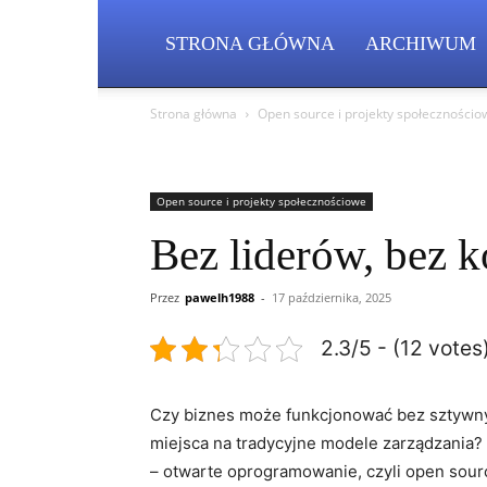
STRONA GŁÓWNA
ARCHIWUM
Strona główna
Open source i projekty społecznościo
Open source i projekty społecznościowe
Bez liderów, bez k
Przez
pawelh1988
-
17 października, 2025
2.3/5 - (12 votes
Czy biznes może funkcjonować bez‍ sztywnyc
miejsca na tradycyjne modele zarządzania? 
– otwarte oprogramowanie, czyli open sourc