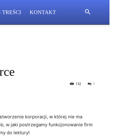
S TREŚCI
KONTAKT
rce
132
1
tworzenie korporacji, w której nie ma
,⁢ w jaki postrzegamy funkcjonowanie​ firm
my do lektury!