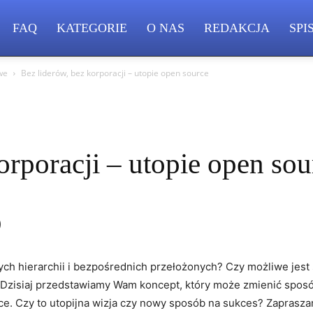
FAQ
KATEGORIE
O NAS
REDAKCJA
SPI
we
Bez liderów, bez korporacji – utopie open source
orporacji – utopie open sou
)
h hierarchii i bezpośrednich przełożonych? Czy możliwe jest s
‌Dzisiaj ⁢przedstawiamy Wam koncept, który może zmienić sposób
e. Czy to utopijna wizja czy ⁢nowy sposób na sukces? Zaprasza