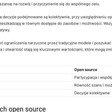
zansę ⁤na rozwój ‌i przyczynienie się do wspólnego celu.
i, a decyzje podejmowane są kolektywnie, ​przy uwzględnieniu op
 przeszkadzają w równym dostępie do zasobów i możliwości. ​W
jatywy.
‍ ograniczenia narzucone przez tradycyjne modele i poszukać a
a i otwartość stają się kluczowymi⁢ wartościami,​ które mogą ​z
Open source
Partycypacja i współ
Równość szans i moż
Decyzje kolektywne
ach open source