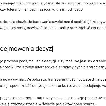
ko umiejętności programistyczne,⁤ ale też​ zdolność do współpr
czy tolerancji, empatii⁢ i szacunku dla innych osób.
doskonała okazja​ do ​budowania swojej ‍marki osobistej i zdobyw
oje horyzonty, nawiązać⁢ cenne kontakty oraz zdobyć cenne d
dejmowania decyzji
ego procesu podejmowania decyzji. Czy możliwe jest ⁤stworzeni
lności? Czy istnieje alternatywa dla tradycyjnych hierarchiczny
kują nowy wymiar. Współpraca, transparentność i powszechna do
poracji, społeczność decyduje o kierunku ‌rozwoju i podejmuje 
 pojęcia demokracji. Tutaj ​każdy ma głos, a decyzje podejmow
taje się rzeczywistością w świecie‌ projektów open source.