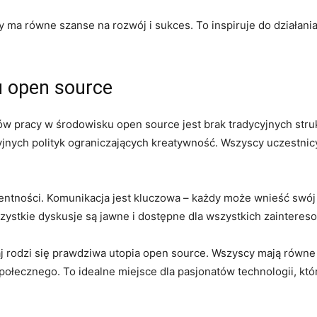
y ma równe szanse na rozwój i sukces. To inspiruje do działania
u open source
w pracy w środowisku open source jest brak tradycyjnych strukt
cyjnych polityk ograniczających ⁢kreatywność. Wszyscy uczestnic
parentności. Komunikacja jest kluczowa –‌ każdy może wnieść sw
ystkie dyskusje są⁢ jawne i dostępne dla wszystkich zainteres
tutaj rodzi się prawdziwa utopia open source. Wszyscy mają równ
ołecznego. To idealne miejsce dla ⁣pasjonatów technologii, któ