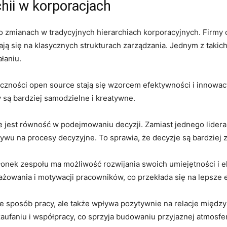
hii w korporacjach
 ⁣o zmianach w tradycyjnych hierarchiach korporacyjnych. Firmy
rają się na klasycznych strukturach zarządzania. Jednym z takic
łaniu.
eczności open source stają się wzorcem efektywności i innowacy
y są bardziej samodzielne i kreatywne.
e jest równość w podejmowaniu decyzji. Zamiast‍ jednego lider
ywu na procesy decyzyjne. To sprawia, że decyzje są bardziej
członek zespołu ma możliwość rozwijania swoich umiejętności 
ażowania i motywacji pracowników, co przekłada się na lepsze e
je sposób pracy, ale także wpływa pozytywnie na relacje ‍międz
aufaniu i współpracy, co sprzyja budowaniu przyjaznej​ atmosfer