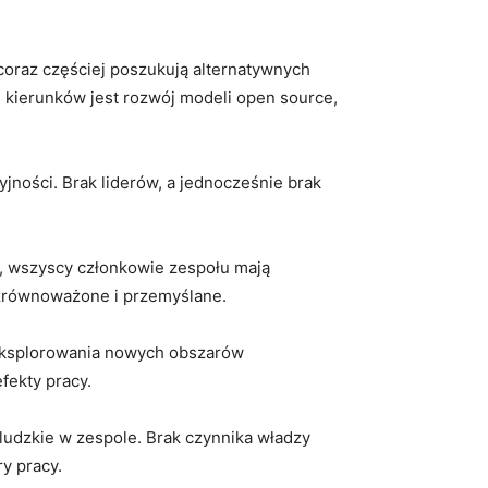
 coraz częściej poszukują alternatywnych
h kierunków jest rozwój modeli open source,
jności. Brak liderów, a jednocześnie brak‍
a, wszyscy członkowie zespołu mają
 zrównoważone i przemyślane.
i eksplorowania nowych obszarów
fekty pracy.
yludzkie w zespole. Brak czynnika władzy
y ⁢pracy.