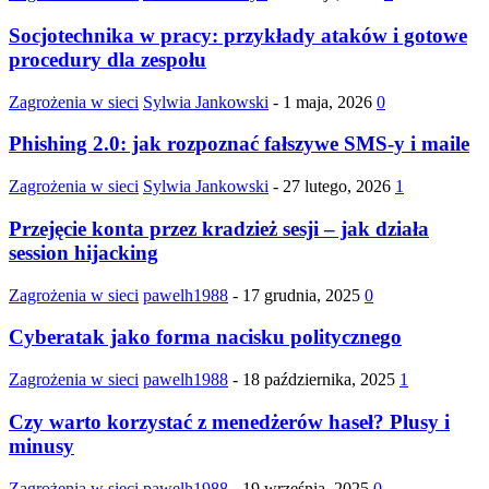
Socjotechnika w pracy: przykłady ataków i gotowe
procedury dla zespołu
Zagrożenia w sieci
Sylwia Jankowski
-
1 maja, 2026
0
Phishing 2.0: jak rozpoznać fałszywe SMS-y i maile
Zagrożenia w sieci
Sylwia Jankowski
-
27 lutego, 2026
1
Przejęcie konta przez kradzież sesji – jak działa
session hijacking
Zagrożenia w sieci
pawelh1988
-
17 grudnia, 2025
0
Cyberatak jako forma nacisku politycznego
Zagrożenia w sieci
pawelh1988
-
18 października, 2025
1
Czy warto korzystać z menedżerów haseł? Plusy i
minusy
Zagrożenia w sieci
pawelh1988
-
19 września, 2025
0