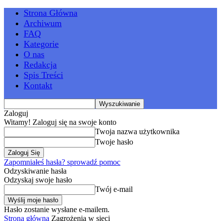
Strona Główna
Archiwum
FAQ
Kategorie
O nas
Redakcja
Spis Treści
Kontakt
Zaloguj
Witamy! Zaloguj się na swoje konto
Twoja nazwa użytkownika
Twoje hasło
Zapomniałeś hasła? sprowadź pomoc
Odzyskiwanie hasła
Odzyskaj swoje hasło
Twój e-mail
Hasło zostanie wysłane e-mailem.
Strona główna
Zagrożenia w sieci