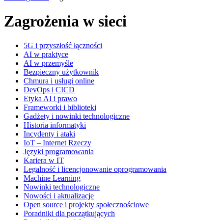
Zagrożenia w sieci
5G i przyszłość łączności
AI w praktyce
AI w przemyśle
Bezpieczny użytkownik
Chmura i usługi online
DevOps i CICD
Etyka AI i prawo
Frameworki i biblioteki
Gadżety i nowinki technologiczne
Historia informatyki
Incydenty i ataki
IoT – Internet Rzeczy
Języki programowania
Kariera w IT
Legalność i licencjonowanie oprogramowania
Machine Learning
Nowinki technologiczne
Nowości i aktualizacje
Open source i projekty społecznościowe
Poradniki dla początkujących