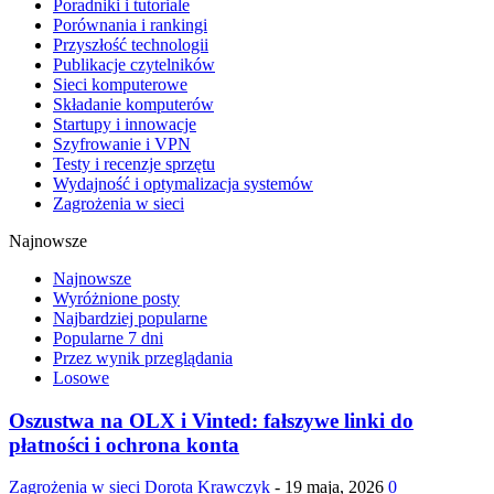
Poradniki i tutoriale
Porównania i rankingi
Przyszłość technologii
Publikacje czytelników
Sieci komputerowe
Składanie komputerów
Startupy i innowacje
Szyfrowanie i VPN
Testy i recenzje sprzętu
Wydajność i optymalizacja systemów
Zagrożenia w sieci
Najnowsze
Najnowsze
Wyróżnione posty
Najbardziej popularne
Popularne 7 dni
Przez wynik przeglądania
Losowe
Oszustwa na OLX i Vinted: fałszywe linki do
płatności i ochrona konta
Zagrożenia w sieci
Dorota Krawczyk
-
19 maja, 2026
0